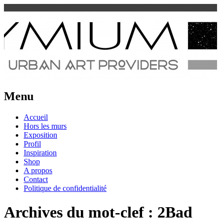
Urban Art Provider
Spraymium Magazine
Menu
Aller
Accueil
au
Hors les murs
contenu
Exposition
Profil
Inspiration
Shop
A propos
Contact
Politique de confidentialité
Archives du mot-clef :
2Bad