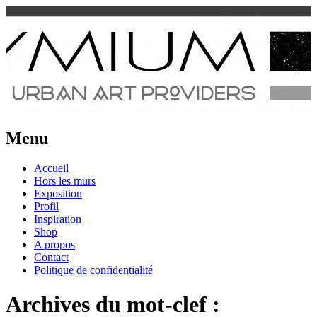
Urban Art Provider
Spraymium Magazine
Menu
Aller
Accueil
au
Hors les murs
contenu
Exposition
Profil
Inspiration
Shop
A propos
Contact
Politique de confidentialité
Archives du mot-clef :