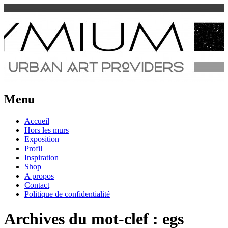
Urban Art Provider
Spraymium Magazine
Menu
Aller
Accueil
au
Hors les murs
contenu
Exposition
Profil
Inspiration
Shop
A propos
Contact
Politique de confidentialité
Archives du mot-clef :
egs