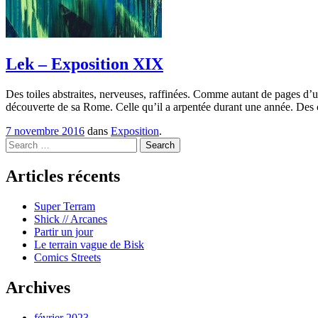
Lek – Exposition XIX
Des toiles abstraites, nerveuses, raffinées. Comme autant de pages d’u
découverte de sa Rome. Celle qu’il a arpentée durant une année. Des 
7 novembre 2016
dans
Exposition
.
Search
Articles récents
Super Terram
Shick // Arcanes
Partir un jour
Le terrain vague de Bisk
Comics Streets
Archives
février 2023