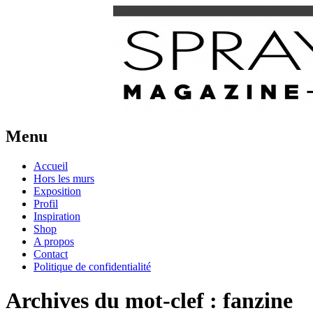
Urban Art Provider
Spraymium Magazine
Menu
Aller
Accueil
au
Hors les murs
contenu
Exposition
Profil
Inspiration
Shop
A propos
Contact
Politique de confidentialité
Archives du mot-clef :
fanzine