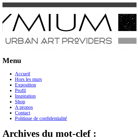
Urban Art Provider
Spraymium Magazine
Menu
Aller
Accueil
au
Hors les murs
contenu
Exposition
Profil
Inspiration
Shop
A propos
Contact
Politique de confidentialité
Archives du mot-clef :