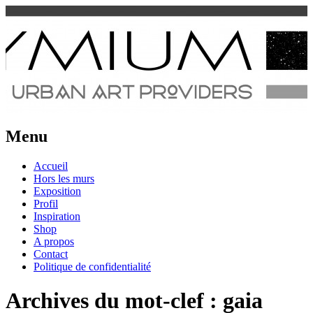
Urban Art Provider
Spraymium Magazine
Menu
Aller
Accueil
au
Hors les murs
contenu
Exposition
Profil
Inspiration
Shop
A propos
Contact
Politique de confidentialité
Archives du mot-clef :
gaia