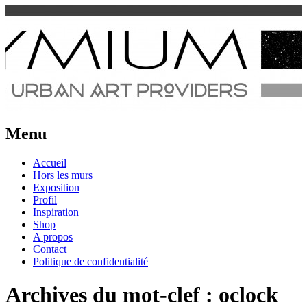
Urban Art Provider
Spraymium Magazine
Menu
Aller
Accueil
au
Hors les murs
contenu
Exposition
Profil
Inspiration
Shop
A propos
Contact
Politique de confidentialité
Archives du mot-clef :
oclock