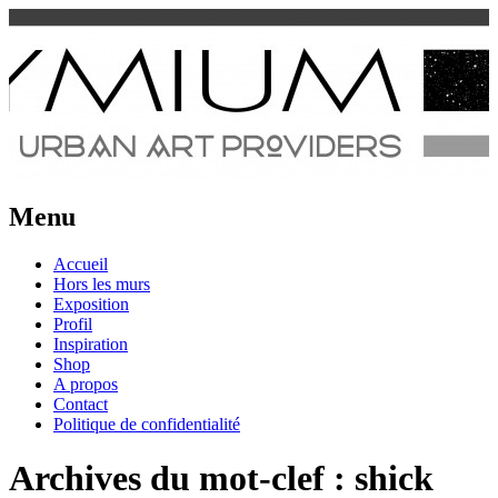
Urban Art Provider
Spraymium Magazine
Menu
Aller
Accueil
au
Hors les murs
contenu
Exposition
Profil
Inspiration
Shop
A propos
Contact
Politique de confidentialité
Archives du mot-clef :
shick