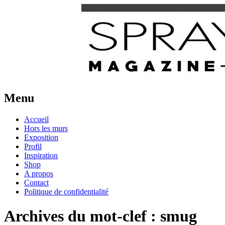
Urban Art Provider
Spraymium Magazine
Menu
Aller
Accueil
au
Hors les murs
contenu
Exposition
Profil
Inspiration
Shop
A propos
Contact
Politique de confidentialité
Archives du mot-clef :
smug