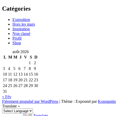
Catégories
Exposition
Hors les murs
Inspiration
Non classé
Profil
Shop
août 2026
L
M
M
J
V
S
D
1
2
3
4
5
6
7
8
9
10
11
12
13
14
15
16
17
18
19
20
21
22
23
24
25
26
27
28
29
30
31
« Fév
Fièrement propulsé par WordPress
|
Thème : Expound par
Konstanti
Translate »
Powered by
Translate