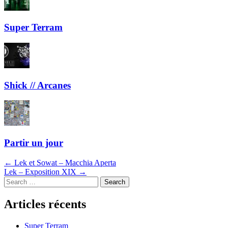
Super Terram
Shick // Arcanes
Partir un jour
Navigation
←
Lek et Sowat – Macchia Aperta
Lek – Exposition XIX
→
dans
Search
les
Articles récents
articles
Super Terram