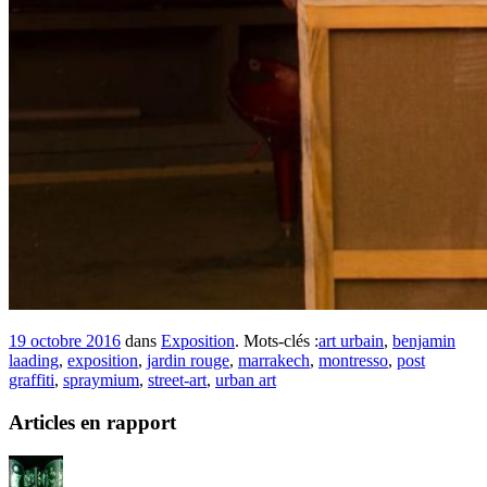
19 octobre 2016
dans
Exposition
. Mots-clés :
art urbain
,
benjamin
laading
,
exposition
,
jardin rouge
,
marrakech
,
montresso
,
post
graffiti
,
spraymium
,
street-art
,
urban art
Articles en rapport