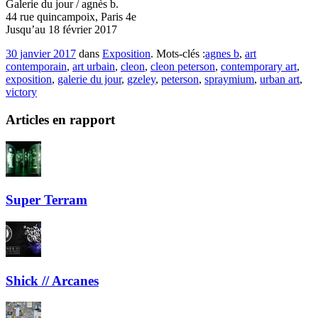
Galerie du jour / agnès b.
44 rue quincampoix, Paris 4e
Jusqu’au 18 février 2017
30 janvier 2017
dans
Exposition
. Mots-clés :
agnes b
,
art
contemporain
,
art urbain
,
cleon
,
cleon peterson
,
contemporary art
,
exposition
,
galerie du jour
,
gzeley
,
peterson
,
spraymium
,
urban art
,
victory
Articles en rapport
Super Terram
Shick // Arcanes