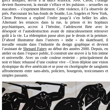
grecs antiques, servie à la sauce Kubrick. Avec Cleon, l’orange
devient fluorescent, la morale s’efface et les pulsions – sexuelles ou
macabres – s’expriment librement. Cette violence, il l’a observée de
près. Parcourant les bas-fonds de Seattle, Los Angeles et New York,
Cleon Peterson a exploré l’enfer jusqu’à s’en brûler les ailes.
Alternant les errances dans la rue, la prison et les hopitaux
psychiatriques, accroc à l’héroïne, l’adolescent flirte avec le
désespoir et l’autodestruction avant de miraculeusement retrouver
goût à la vie. La rédemption passe alors par le dessin et la peinture.
D’abord illustrateur dans l’univers « indie » du skateboard, il
travaille ensuite dans l’industrie du design graphique et devient
l’assistant de
Shepard Fairey
au début des années 2000. Depuis, en
atelier ou dans l’espace public, il construit une œuvre à la fois intime
et universelle. Avec un code couleur restreint – principalement du
noir et blanc rehaussé d’une couleur vive – Cleon déploie une vision
dystopique du rêve américain et se pose en chorégraphe de sanglants
affrontements entre sans-abris, policiers, bourgeois, toxicomanes et
simples passants.