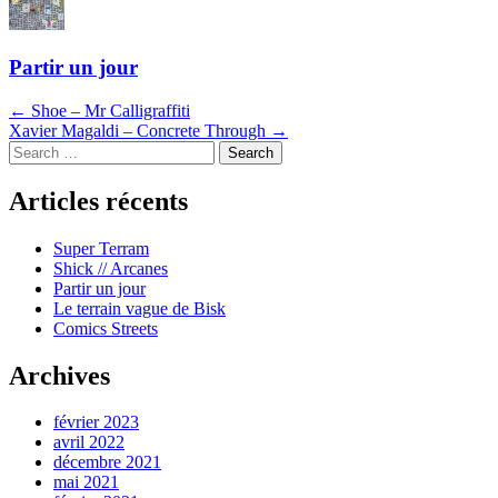
Partir un jour
Navigation
←
Shoe – Mr Calligraffiti
Xavier Magaldi – Concrete Through
→
dans
Search
les
Articles récents
articles
Super Terram
Shick // Arcanes
Partir un jour
Le terrain vague de Bisk
Comics Streets
Archives
février 2023
avril 2022
décembre 2021
mai 2021