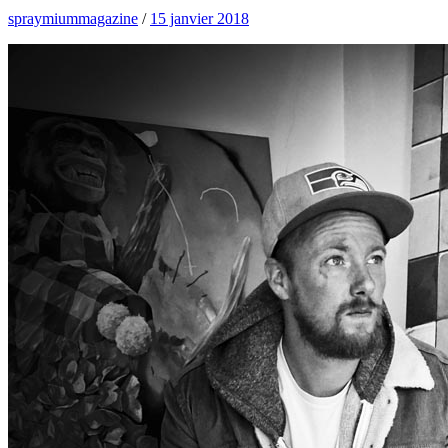
spraymiummagazine
/
15 janvier 2018