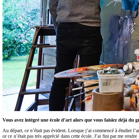
Vous avez intégré une école d’art alors que vous faisiez déjà du g
Au départ, ce n’était pas évident. Lorsque j’ai commencé à étudier l’art 
or ce n’était pas très apprécié dans cette école. J’ai fini par me rendr