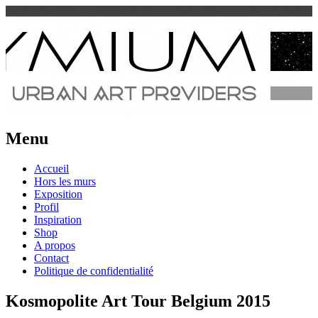
Urban Art Provider
Spraymium Magazine
Menu
Aller
Accueil
au
Hors les murs
contenu
Exposition
Profil
Inspiration
Shop
A propos
Contact
Politique de confidentialité
Kosmopolite Art Tour Belgium 2015