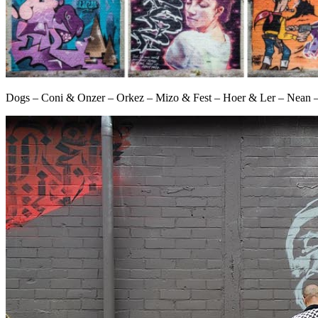
Dogs – Coni & Onzer – Orkez – Mizo & Fest – Hoer & Ler – Nean –