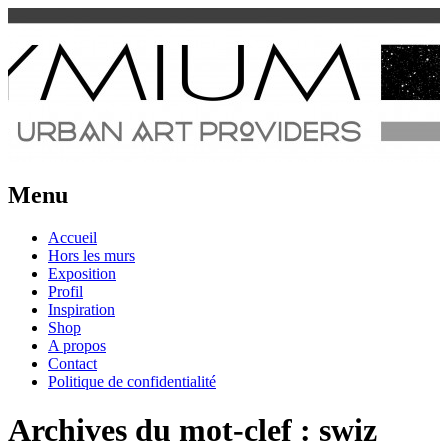
Urban Art Provider
Spraymium Magazine
Menu
Aller
Accueil
au
Hors les murs
contenu
Exposition
Profil
Inspiration
Shop
A propos
Contact
Politique de confidentialité
Archives du mot-clef :
swiz