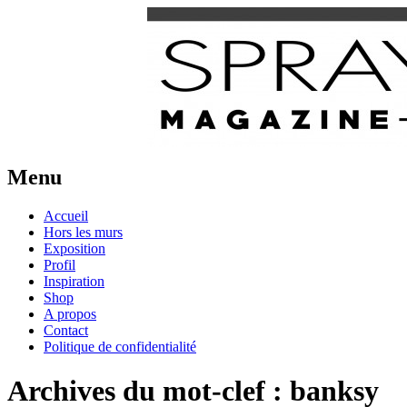
Urban Art Provider
Spraymium Magazine
Menu
Aller
Accueil
au
Hors les murs
contenu
Exposition
Profil
Inspiration
Shop
A propos
Contact
Politique de confidentialité
Archives du mot-clef :
banksy