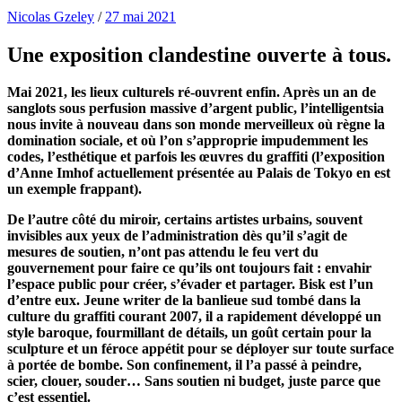
Nicolas Gzeley
/
27 mai 2021
Une exposition clandestine ouverte à tous.
Mai 2021, les lieux culturels ré-ouvrent enfin. Après un an de
sanglots sous perfusion massive d’argent public, l’intelligentsia
nous invite à nouveau dans son monde merveilleux où règne la
domination sociale, et où l’on s’approprie impudemment les
codes, l’esthétique et parfois les œuvres du graffiti (l’exposition
d’Anne Imhof actuellement présentée au Palais de Tokyo en est
un exemple frappant).
De l’autre côté du miroir, certains artistes urbains, souvent
invisibles aux yeux de l’administration dès qu’il s’agit de
mesures de soutien, n’ont pas attendu le feu vert du
gouvernement pour faire ce qu’ils ont toujours fait : envahir
l’espace public pour créer, s’évader et partager. Bisk est l’un
d’entre eux. Jeune writer de la banlieue sud tombé dans la
culture du graffiti courant 2007, il a rapidement développé un
style baroque, fourmillant de détails, un goût certain pour la
sculpture et un féroce appétit pour se déployer sur toute surface
à portée de bombe. Son confinement, il l’a passé à peindre,
scier, clouer, souder… Sans soutien ni budget, juste parce que
c’est essentiel.