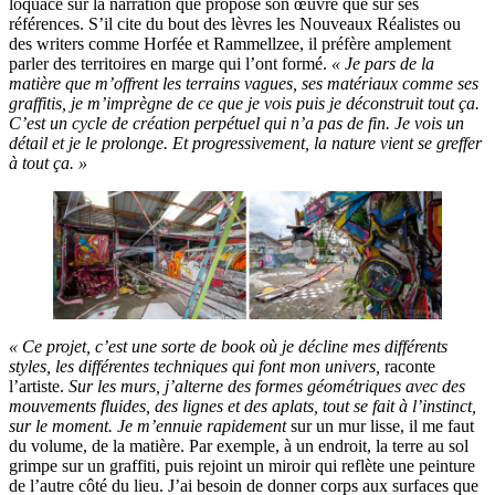
loquace sur la narration que propose son œuvre que sur ses
références. S’il cite du bout des lèvres les Nouveaux Réalistes ou
des writers comme Horfée et Rammellzee, il préfère amplement
parler des territoires en marge qui l’ont formé.
« Je pars de la
matière que m’offrent les terrains vagues, ses matériaux comme ses
graffitis, je m’imprègne de ce que je vois puis je déconstruit tout ça.
C’est un cycle de création perpétuel qui n’a pas de fin. Je vois un
détail et je le prolonge. Et progressivement, la nature vient se greffer
à tout ça. »
« Ce projet, c’est une sorte de book où je décline mes différents
styles, les différentes techniques qui font mon univers,
raconte
l’artiste.
Sur les murs, j’alterne des formes géométriques avec des
mouvements fluides, des lignes et des aplats, tout se fait à l’instinct,
sur le moment. Je m’ennuie rapidement
sur un mur lisse, il me faut
du volume, de la matière. Par exemple, à un endroit, la terre au sol
grimpe sur un graffiti, puis rejoint un miroir qui reflète une peinture
de l’autre côté du lieu. J’ai besoin de donner corps aux surfaces que