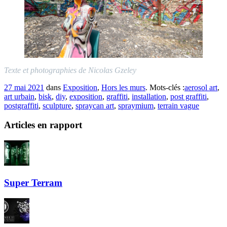
Texte et photographies de Nicolas Gzeley
27 mai 2021
dans
Exposition
,
Hors les murs
. Mots-clés :
aerosol art
,
art urbain
,
bisk
,
diy
,
exposition
,
graffiti
,
installation
,
post graffiti
,
postgraffiti
,
sculpture
,
spraycan art
,
spraymium
,
terrain vague
Articles en rapport
Super Terram