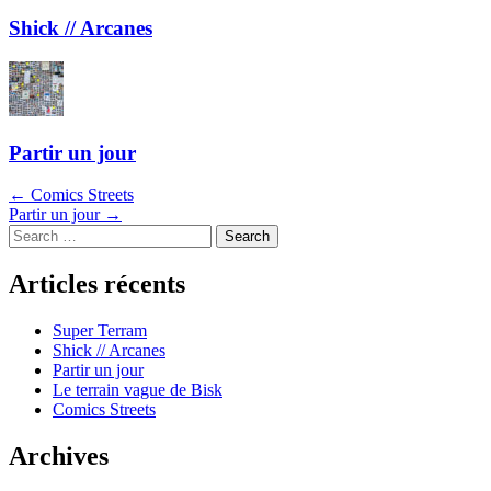
Shick // Arcanes
Partir un jour
Navigation
←
Comics Streets
Partir un jour
→
dans
Search
les
Articles récents
articles
Super Terram
Shick // Arcanes
Partir un jour
Le terrain vague de Bisk
Comics Streets
Archives