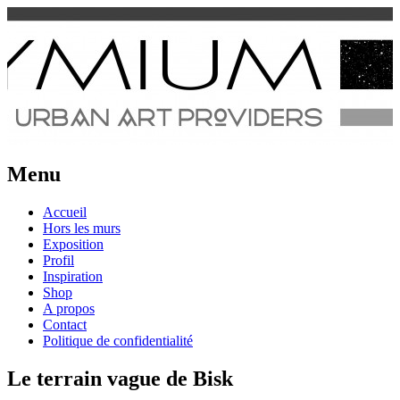
Urban Art Provider
Spraymium Magazine
Menu
Aller
Accueil
au
Hors les murs
contenu
Exposition
Profil
Inspiration
Shop
A propos
Contact
Politique de confidentialité
Le terrain vague de Bisk