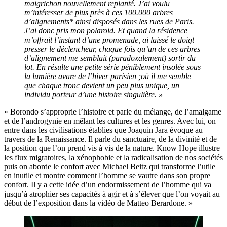
maigrichon nouvellement replanté. J’ai voulu
m’intéresser de plus près à ces 100.000 arbres
d’alignements* ainsi disposés dans les rues de Paris.
J’ai donc pris mon polaroid. Et quand la résidence
m’offrait l’instant d’une promenade, ai laissé le doigt
presser le déclencheur, chaque fois qu’un de ces arbres
d’alignement me semblait (paradoxalement) sortir du
lot. En résulte une petite série péniblement insolée sous
la lumière avare de l’hiver parisien ;où il me semble
que chaque tronc devient un peu plus unique, un
individu porteur d’une histoire singulière. »
« Borondo s’approprie l’histoire et parle du mélange, de l’amalgame
et de l’androgynie en mêlant les cultures et les genres. Avec lui, on
entre dans les civilisations établies que Joaquin Jara évoque au
travers de la Renaissance. Il parle du sanctuaire, de la divinité et de
la position que l’on prend vis à vis de la nature. Know Hope illustre
les flux migratoires, la xénophobie et la radicalisation de nos sociétés
puis on aborde le confort avec Michael Beitz qui transforme l’utile
en inutile et montre comment l’homme se vautre dans son propre
confort. Il y a cette idée d’un endormissement de l’homme qui va
jusqu’à atrophier ses capacités à agir et à s’élever que l’on voyait au
début de l’exposition dans la vidéo de Matteo Berardone. »