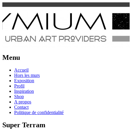
Urban Art Provider
Spraymium Magazine
Menu
Aller
Accueil
au
Hors les murs
contenu
Exposition
Profil
Inspiration
Shop
A propos
Contact
Politique de confidentialité
Super Terram