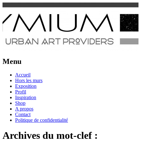
Urban Art Provider
Spraymium Magazine
Menu
Aller
Accueil
au
Hors les murs
contenu
Exposition
Profil
Inspiration
Shop
A propos
Contact
Politique de confidentialité
Archives du mot-clef :