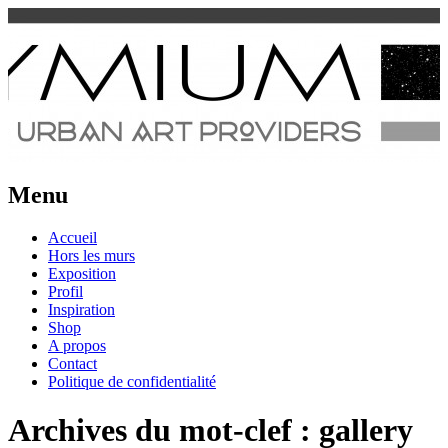
Urban Art Provider
Spraymium Magazine
Menu
Aller
Accueil
au
Hors les murs
contenu
Exposition
Profil
Inspiration
Shop
A propos
Contact
Politique de confidentialité
Archives du mot-clef :
gallery