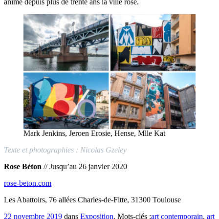
anime depuis plus de trente ans la ville rose.
Mark Jenkins, Jeroen Erosie, Hense, Mlle Kat
Texte et photographies : Nicolas Gzeley
Rose Béton
// Jusqu’au 26 janvier 2020
rose-beton.com
Les Abattoirs, 76 allées Charles-de-Fitte, 31300 Toulouse
22 novembre 2019
dans
Exposition
. Mots-clés :
art contemporain
,
art