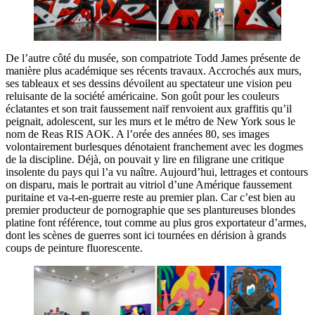
De l’autre côté du musée, son compatriote Todd James présente de
manière plus académique ses récents travaux. Accrochés aux murs,
ses tableaux et ses dessins dévoilent au spectateur une vision peu
reluisante de la société américaine. Son goût pour les couleurs
éclatantes et son trait faussement naïf renvoient aux graffitis qu’il
peignait, adolescent, sur les murs et le métro de New York sous le
nom de Reas RIS AOK. A l’orée des années 80, ses images
volontairement burlesques dénotaient franchement avec les dogmes
de la discipline. Déjà, on pouvait y lire en filigrane une critique
insolente du pays qui l’a vu naître. Aujourd’hui, lettrages et contours
on disparu, mais le portrait au vitriol d’une Amérique faussement
puritaine et va-t-en-guerre reste au premier plan. Car c’est bien au
premier producteur de pornographie que ses plantureuses blondes
platine font référence, tout comme au plus gros exportateur d’armes,
dont les scènes de guerres sont ici tournées en dérision à grands
coups de peinture fluorescente.