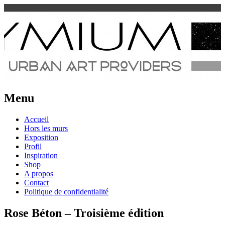
Urban Art Provider
Spraymium Magazine
Menu
Aller
Accueil
au
Hors les murs
contenu
Exposition
Profil
Inspiration
Shop
A propos
Contact
Politique de confidentialité
Rose Béton – Troisième édition