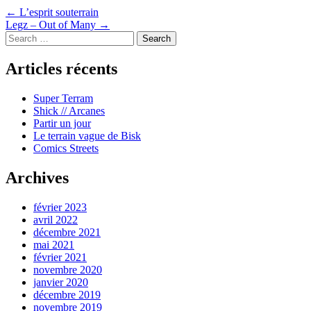
Navigation
←
L’esprit souterrain
Legz – Out of Many
→
dans
Search
les
Articles récents
articles
Super Terram
Shick // Arcanes
Partir un jour
Le terrain vague de Bisk
Comics Streets
Archives
février 2023
avril 2022
décembre 2021
mai 2021
février 2021
novembre 2020
janvier 2020
décembre 2019
novembre 2019