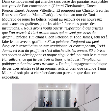
Dans ce mouvement qui cherche sans cesse des parrains acceptables
aux yeux de l’art contemporain (Gérard Zlotykamien, Ernest
Pignon-Ernest, Jacques Villeglé… Et pourquoi pas Christo, Georges
Rousse ou Gordon Matta-Clark), c’est donc au tour de Tania
Mouraud de jouer les béliers, volant au secours de ses nouveaux
amis / anciens graffeurs pour les aider à forcer les portes des
institutions.
« Nous avons voulu ouvrir l’exposition à des artistes
que l’on associe à l’art urbain mais qui ne sont pas issus du
graffiti »
précise Tilt, citant Cleon Peterson et Todd James, seul ici à
faire le lien avec le graffiti.
« Si sa peinture d’aujourd’hui peut
évoquer le travail d’un peintre traditionnel et contemporain, Todd
James est issu du graffiti et s’est attaché dès les années 80 à briser
ses codes en développant sa propre singularité,
poursuit le curateur
.
Par ailleurs, ce qui lie ces trois artistes, c’est aussi l’implication
politique qui anime leurs travaux. »
De fait, l’engagement politique
de ces trois artistes se lit au premier regard, bien que celui de Tania
Mouraud soit plus à chercher dans son parcours que dans cette
exposition.