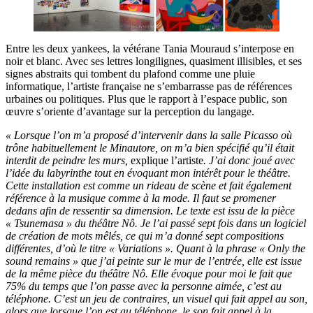
Entre les deux yankees, la vétérane Tania Mouraud s’interpose en
noir et blanc. Avec ses lettres longilignes, quasiment illisibles, et ses
signes abstraits qui tombent du plafond comme une pluie
informatique, l’artiste française ne s’embarrasse pas de références
urbaines ou politiques. Plus que le rapport à l’espace public, son
œuvre s’oriente d’avantage sur la perception du langage.
« Lorsque l’on m’a proposé d’intervenir dans la salle Picasso où
trône habituellement le Minautore, on m’a bien spécifié qu’il était
interdit de peindre les murs,
explique l’artiste
. J’ai donc joué avec
l’idée du labyrinthe tout en évoquant mon intérêt pour le théâtre.
Cette installation est comme un rideau de scène et fait également
référence à la musique comme à la mode. Il faut se promener
dedans afin de ressentir sa dimension. Le texte est issu de la pièce
« Tsunemasa » du théâtre Nô. Je l’ai passé sept fois dans un logiciel
de création de mots mêlés, ce qui m’a donné sept compositions
différentes, d’où le titre « Variations ». Quant à la phrase « Only the
sound remains » que j’ai peinte sur le mur de l’entrée, elle est issue
de la même pièce du théâtre Nô. Elle évoque pour moi le fait que
75% du temps que l’on passe avec la personne aimée, c’est au
téléphone. C’est un jeu de contraires, un visuel qui fait appel au son,
alors que lorsque l’on est au téléphone, le son fait appel à la