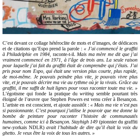
C’est devant ce collage hétéroclite de mots et d’images, de dédicaces
et de citations qu’Espo prend la parole :
« J’ai commencé le graffiti
à Philadelphie en 1984,
raconte-t-il.
Mais ma mère me dit que j’ai
vraiment commencé en 1971, à l’âge de trois ans. La seule raison
pour laquelle j’ai fait du graffiti était de comprendre qui j’étais. J’ai
pris pour nom Espo, qui était une version plus courte, plus rapide,
de moi-même. Je pouvais peindre plus vite, je pouvais vivre plus
vite, et je pouvais décrire ma vie au rythme où je la vivais. Grâce au
graffiti, il me suffit de huit lignes pour vous raconter toute ma vie. »
L’égotisme qui fonde la pratique du
writing
semble pourtant très
éloigné de l’œuvre que Stephen Powers est venu créer à Besançon.
L’artiste en est conscient, et ajoute aussitôt :
« Mais ma vie n’est pas
si passionnante. C’est pourquoi j’utilise le pouvoir que me donne la
bombe de peinture pour raconter l’histoire de communautés
humaines, comme ici à Besançon. Stayhigh 149
(pionnier du graffiti
new-yorkais NDLR)
avait l’habitude de dire qu’il était la voix du
ghetto. Je veux être la voix de tous les autres. »