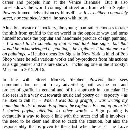
career and propels him at the Venice Biennale. But it also
foreshadows the world coming of street art, from which Stephen
Powers immediately distances himself :
« It is neither completely
street, nor completely art »
, he says with irony.
Already a master of mockery, the young man rather chooses to take
the shift from graffiti to the art world in the opposite way and turns
himself towards the popular and handmade practice of sign painting.
« I wanted to do something that would look like signs, but that
would be acknowledged as paintings, he explains. It taught me a lot
on paintings. »
He also opens Icy Signs in New York, a kind of Pop
Shop where he sells various works and by-products from his actions
as a sign painter and his rare shows – including one in the Brooklyn
Museum in 2015-2016.
In line with Street Market, Stephen Powers thus sees
communication, or not to say advertising, both as the root and
project of graffiti in general and of his approach in particular. He
also sees in it a way out towards music and poetry or « espoetry » as
he likes to call it :
« When I was doing graffiti, I was writing my
name hundreds, thousands of times, he explains. Becoming an artist
I started paying attention to other words. »
Sign painting is
eventually a way to keep a link with the street and all it involves :
the need to be clear and short to catch the attention, but also the
responsibility that is given to the artist when he acts. The Love