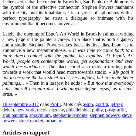
Letters series that he created in Brooklyn, Sao Paolo or Baltimore, is
the symbol of the affective connection Stephen Powers maintains
with the city and its inhabitants : in a series of aphorisms with a
perfect typography, he starts a dialogue so intimate with his
environment that it becomes universal.
Lately, the opening of Espo’s Art World in Brooklyn aims at writing
a new page in the painter’s career. In a place that is both a gallery
and a studio, Stephen Powers takes back his first alias, Espo, as to
announce a new metamorphosis.
« It was time to come back to a
more direct contact with the public, he explains. At Espo’s Art
World, people can contemplate works, get explanations and even
watch me working. »
The place could also mark a turning point
towards a work that would head more towards studio.
« My goal is
not to become the best street artist, he confides, but to create better
paintings… »
Then in a last jest he adds :
« But now that everybody
calls himself neo-muralist, I will maybe define myself as a street
artist. »
18 septembre 2017
dans
Profil
. Mots-clés :
espo
,
graffiti
,
jeffrey
deitch
,
new york
,
nicolas gzeley
,
philadelphia
,
philly
,
postgraffiti
,
sign painting
,
spraymium
,
stephanie lemoine
,
stephen powers
,
steve
powers
,
street market
,
urban art
Articles en rapport