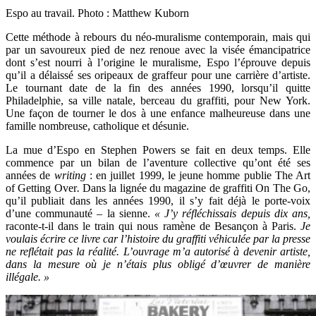
Espo au travail. Photo : Matthew Kuborn
Cette méthode à rebours du néo-muralisme contemporain, mais qui
par un savoureux pied de nez renoue avec la visée émancipatrice
dont s’est nourri à l’origine le muralisme, Espo l’éprouve depuis
qu’il a délaissé ses oripeaux de graffeur pour une carrière d’artiste.
Le tournant date de la fin des années 1990, lorsqu’il quitte
Philadelphie, sa ville natale, berceau du graffiti, pour New York.
Une façon de tourner le dos à une enfance malheureuse dans une
famille nombreuse, catholique et désunie.
La mue d’Espo en Stephen Powers se fait en deux temps. Elle
commence par un bilan de l’aventure collective qu’ont été ses
années de
writing
: en juillet 1999, le jeune homme publie The Art
of Getting Over
.
Dans la lignée du magazine de graffiti On The Go,
qu’il publiait dans les années 1990, il s’y fait déjà le porte-voix
d’une communauté – la sienne.
« J’y réfléchissais depuis dix ans,
raconte-t-il dans le train qui nous ramène de Besançon à Paris.
Je
voulais écrire ce livre car l’histoire du graffiti véhiculée par la presse
ne reflétait pas la réalité. L’ouvrage m’a autorisé à devenir artiste,
dans la mesure où je n’étais plus obligé d’œuvrer de manière
illégale. »