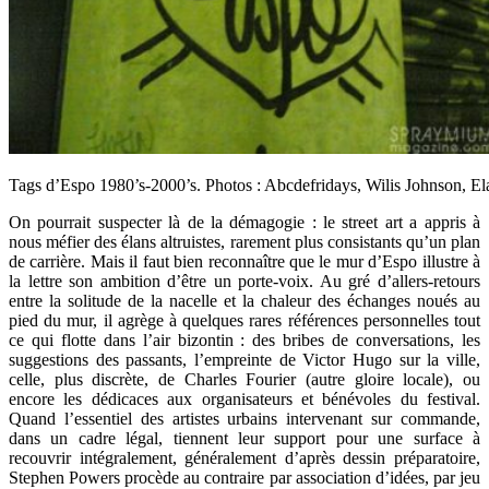
Tags d’Espo 1980’s-2000’s. Photos : Abcdefridays, Wilis Johnson, E
On pourrait suspecter là de la démagogie : le street art a appris à
nous méfier des élans altruistes, rarement plus consistants qu’un plan
de carrière. Mais il faut bien reconnaître que le mur d’Espo illustre à
la lettre son ambition d’être un porte-voix. Au gré d’allers-retours
entre la solitude de la nacelle et la chaleur des échanges noués au
pied du mur, il agrège à quelques rares références personnelles tout
ce qui flotte dans l’air bizontin : des bribes de conversations, les
suggestions des passants, l’empreinte de Victor Hugo sur la ville,
celle, plus discrète, de Charles Fourier (autre gloire locale), ou
encore les dédicaces aux organisateurs et bénévoles du festival.
Quand l’essentiel des artistes urbains intervenant sur commande,
dans un cadre légal, tiennent leur support pour une surface à
recouvrir intégralement, généralement d’après dessin préparatoire,
Stephen Powers procède au contraire par association d’idées, par jeu