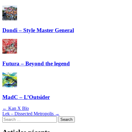
Dondi – Style Master General
Futura – Beyond the legend
MadC – L’Outsider
Navigation
←
Kan X Blo
Lek – Dissected Metropolis
→
dans
Search
les