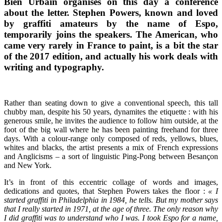
Bien Urbain organises on this day a conference
about the letter. Stephen Powers, known and loved
by graffiti amateurs by the name of Espo,
temporarily joins the speakers. The American, who
came very rarely in France to paint, is a bit the star
of the 2017 edition, and actually his work deals with
writing and typography.
Rather than seating down to give a conventional speech, this tall
chubby man, despite his 50 years, dynamites the etiquette : with his
generous smile, he invites the audience to follow him outside, at the
foot of the big wall where he has been painting freehand for three
days. With a colour-range only composed of reds, yellows, blues,
whites and blacks, the artist presents a mix of French expressions
and Anglicisms – a sort of linguistic Ping-Pong between Besançon
and New York.
It’s in front of this eccentric collage of words and images,
dedications and quotes, that Stephen Powers takes the floor :
« I
started graffiti in Philadelphia in 1984, he tells. But my mother says
that I really started in 1971, at the age of three. The only reason why
I did graffiti was to understand who I was. I took Espo for a name,