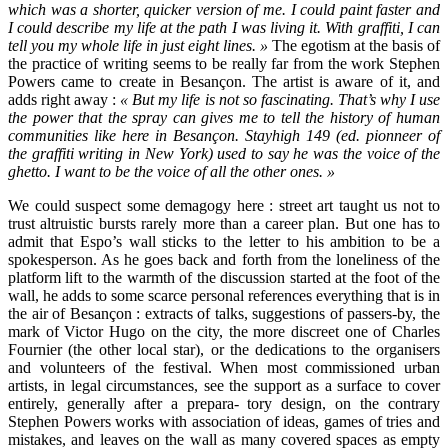
which was a shorter, quicker version of me. I could paint faster and
I could describe my life at the path I was living it. With graffiti, I can
tell you my whole life in just eight lines. »
The egotism at the basis of
the practice of writing seems to be really far from the work Stephen
Powers came to create in Besançon. The artist is aware of it, and
adds right away :
« But my life is not so fascinating. That’s why I use
the power that the spray can gives me to tell the history of human
communities like here in Besançon. Stayhigh 149 (ed. pionneer of
the graffiti writing in New York) used to say he was the voice of the
ghetto. I want to be the voice of all the other ones. »
We could suspect some demagogy here : street art taught us not to
trust altruistic bursts rarely more than a career plan. But one has to
admit that Espo’s wall sticks to the letter to his ambition to be a
spokesperson. As he goes back and forth from the loneliness of the
platform lift to the warmth of the discussion started at the foot of the
wall, he adds to some scarce personal references everything that is in
the air of Besançon : extracts of talks, suggestions of passers-by, the
mark of Victor Hugo on the city, the more discreet one of Charles
Fournier (the other local star), or the dedications to the organisers
and volunteers of the festival. When most commissioned urban
artists, in legal circumstances, see the support as a surface to cover
entirely, generally after a prepara- tory design, on the contrary
Stephen Powers works with association of ideas, games of tries and
mistakes, and leaves on the wall as many covered spaces as empty