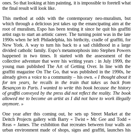
ones. So that looking at him painting, it is impossible to foretell what
the final result will look like.
This method at odds with the contemporary neo-muralism, but
which through a delicious jest takes up the emancipating aim at the
root of muralism, Espo has been testing it since he quit his graffiti
artist rags to start an artistic career. The turning point was in the late
1990s when he left Philadelphia, his birthcity, cradle of graffiti, for
New York. A way to turn his back to a sad childhood in a large
divided catholic family. Espo’s metamorphosis into Stephen Powers
happened in two times. It started with the assessment of the
collective adventure that were his writing years : in July 1999, the
young man published The Art of Getting Over. In line with the
graffiti magazine On The Go, that was published in the 1990s, he
already gives a voice to a community – his own.
« I thought about it
for ten years, he recalls in the train that takes us back from
Besançon to Paris. I wanted to write this book because the history
of graffiti conveyed by the press did not reflect the reality.
The book
allowed me to become an artist as I did not have to work illegally
anymore. »
One year after this coming out, he sets up Street Market at the
Deitch Projects gallery with Barry « Twist » Mc Gee and Todd «
Reas » James. The exhibition that recreates between four walls an
urban environment made of shops, signs and graffiti, launches his